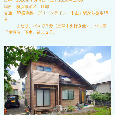
日時：
2026年７
月
４
日（土）13:30～15:00
場所：横浜市緑区 H 邸
交通：JR
横浜線・グリーンライン「中山」駅から徒歩15
分
または、バスで９分（三保中央行き他）、バス停
「住宅前」下車、徒歩２分。