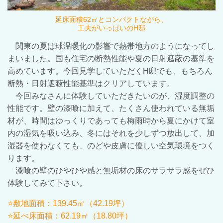
延床面積62㎡とコンパクトながら、
工夫がいっぱいのH邸
関東の夏は球温暖化の影響で熱帯地方のようになってし
まいました。国も住宅の断熱性能や夏の日射遮蔽の基準を
高めています。今回見学していただくH邸でも、もちろん
断熱・日射遮蔽性能基準はクリアしています。
今回みなさんに体験していただきたいのが、湿度調整の
性能です。壁の漆喰に加えて、たくさん使われている無垢
材が、時間はゆっくりであっても梅雨時から夏にかけて室
内の湿気を吸い込み、冬にはそれを少しずつ放出して、加
湿器を使わなくても、のどや皮膚に優しい空気環境をつく
ります。
漆喰の壁のひやひや感と無垢材の床のサラサラ感をぜひ
体験してみて下さい。
⭐敷地面積：139.45㎡（42.19坪）
⭐延べ床面積：62.19㎡（18.80坪）