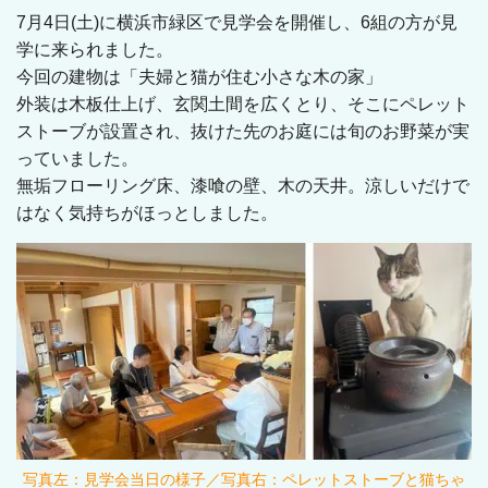
7月4日(土)に横浜市緑区で見学会を開催し、6組の方が見
学に来られました。
今回の建物は「夫婦と猫が住む小さな木の家」
外装は木板仕上げ、玄関土間を広くとり、そこにペレット
ストーブ
が設置され、抜けた先のお庭には旬のお野菜が実
っていました。
無垢フローリング床、漆喰の壁、木の天井。涼しいだけで
はなく気持ちがほっとしました。
写真左：見学会当日の様子／写真右：ペレットストーブと猫ちゃ