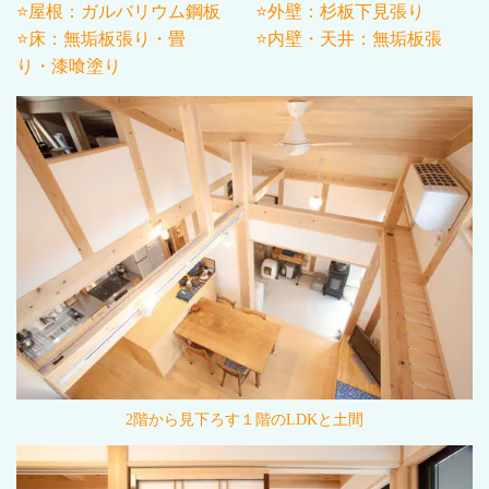
⭐屋根：ガルバリウム鋼板 ⭐外壁：杉板下見張り
⭐床：無垢板張り・畳 ⭐内壁・天井：無垢板張
り・漆喰塗り
2
階から見下ろす１階の
LDK
と土間