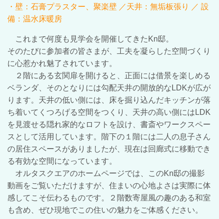
・壁：石膏プラスター、聚楽壁 ／
天井：無垢板張り ／ 設
備：温水床暖房
これまで何度も見学会を開催してきた
Kn
邸。
そのたびに参加者の皆さまが、工夫を凝らした空間づくり
に心惹かれ魅了されています。
２
階にある玄関扉を開けると、正面には借景を楽しめる
ベランダ、そのとなりには勾配天井の開放的なLDKが広が
ります。
天井の低い側には、床を掘り込んだキッチンが落
ち着いてくつろげる空間をつくり、天井の高い側にはLDK
を見渡せる隠れ家的なロフトを設け、書斎やワークスペー
スとして活用しています。階下の１階には二人の息子さん
の居住スペースがありましたが、現在は回廊式に移動でき
る有効な空間になっています。
オルタスクエアのホームページでは、この
Kn
邸の撮影
動画をご覧いただけますが、住まいの心地よさは実際に体
感してこそ伝わるものです。２階数寄屋風の趣のある和室
も含め、ぜひ現地でこの住いの魅力をご体感ください。