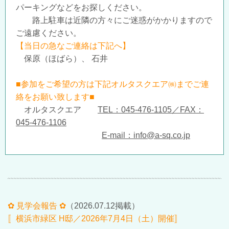
パーキングなどをお探しください。
路上駐車は近隣の方々にご迷惑がかかりますので
ご遠慮ください。
【当日の急なご連絡は下記へ】
保原（ほばら）、 石井
■参加をご希望の方は下記オルタスクエア㈱までご連
絡をお願い致します■
オルタスクエア
TEL：045-476-1105／FAX：
045-476-1106
E-mail：info@a-sq.co.jp
✿ 見学会報告 ✿
（2026.07.12掲載）
〚横浜市緑区 H邸／20
26年7
月
4
日（土）開催〛