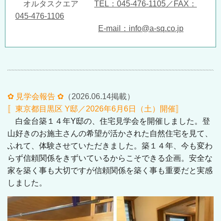
オルタスクエア
TEL：045-476-1105／FAX：
045-476-1106
E-mail：info@a-sq.co.jp
✿ 見学会報告 ✿
（2026.06.14掲載）
〚東京都目黒区 Y邸／20
26年6
月
6
日（土）開催〛
白金台築１４年Y邸の、住宅見学会を開催しました。登
山好きのお
施主さんの希望が活かされた自然住宅を見て、
ふれて、
体験させていただきました。築１４年、今も変わ
らず信頼関係をき
ずいているからこそできる企画。安全な
家を築く事も大切ですが信
頼関係を築く事も重要だと実感
しました。