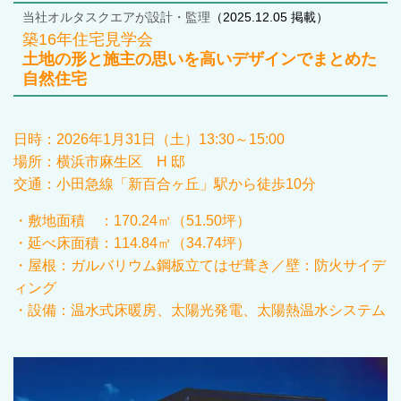
当社オルタスクエアが設計・監理
（2025.12.05 掲載）
築16年住宅見学会
土地の形と施主の思いを高いデザインでまとめた
自然住宅
日時：
2026年1
月
31
日（土）13:30～15:00
場所：横浜市麻生区 H 邸
交通：小田急線「新百合ヶ丘」駅から徒歩10分
・敷地面積 ：
170.24
㎡（
51.50
坪）
・延べ床面積：114.84㎡（34.74坪）
・屋根：ガルバリウム鋼板立てはぜ葺き／壁：防火サイデ
ィング
・設備：温水式床暖房、太陽光発電、太陽熱温水システム