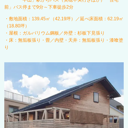
前」バス停まで9分～下車徒歩2分
・敷地面積：
139.45
㎡（
42.19
坪）／延べ床面積：
62.19
㎡
（
18.80
坪）
・屋根：ガルバリウム鋼板／外壁：杉板下見張り
・床：無垢板張り・畳／内壁・天井：無垢板張り・漆喰塗
り