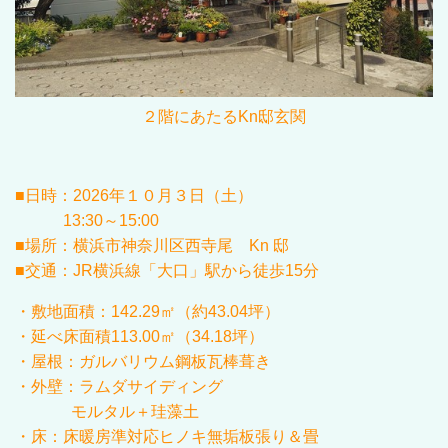
２階にあたるKn邸玄関
■日時：
2026年１０
月
３
日（土）
13:30～15:00
■場所：横浜市神奈川区西寺尾 Kn 邸
■交通：JR
横浜線「大口」駅から徒歩15分
・
敷地面積：
142.29
㎡（約
43.04
坪）
・延べ床面積
113.00
㎡（
34.18
坪）
・屋根：ガルバリウム鋼板瓦棒葺き
・外壁：ラムダサイディング
モルタル＋珪藻土
・床：床暖房準対応ヒノキ無垢板張り＆畳