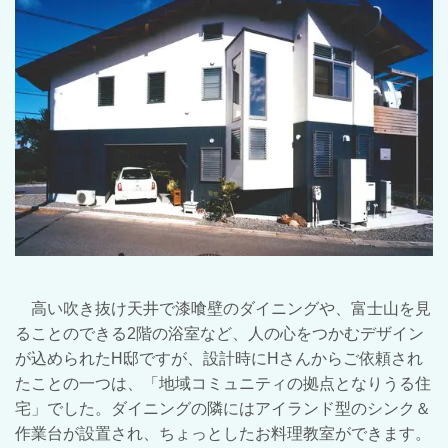
高い吹き抜け天井で漆喰壁のダイニングや、富士山を見
ることのできる
2
階の浴室など、人の心をつかむデザイン
が込められた
H
邸ですが、設計時に
H
さんからご依頼され
たことの一つは、「地域コミュニティの拠点となりうる住
宅」でした。ダイニングの隣にはアイランド型のシンク＆
作業台が設置され、ちょっとしたお料理教室ができます。