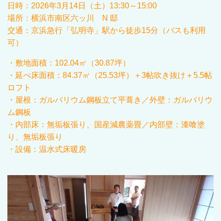
日時：
2026年3
月
14
日（土）13:30～15:00
場所：横浜市南区六ッ川 N 邸
交通：京浜急行「弘明寺」駅から徒歩
15
分（バスも利用
可）
・敷地面積：
102.04
㎡（
30.87
坪）
・延べ床面積：84.37㎡（25.53坪）＋3帖吹き抜け＋5.5帖
ロフト
・屋根：ガルバリウム鋼板立て平葺き／外壁：ガルバリウ
ム鋼板
・内部床：無垢板張り、国産減農薬畳／内部壁：漆喰塗
り、無垢板張り
・設備：温水式床暖房