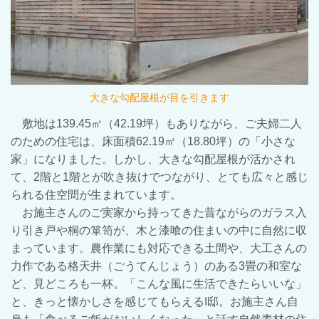
大きな勾配屋根が目を引きます
敷地は
139.45
㎡（
42.19
坪）もありながら、ご夫婦二人
のための住宅は、床面積
62.19
㎡（
18.80
坪）の「小さな
家」になりました。しかし、大きな勾配屋根が活かされ
て、
2
階と
1
階とが吹き抜けでつながり、とても広々と感じ
られる住空間が生まれています。
お施主さんのご実家から持ってきた昔ながらのガラス入
り引き戸や桐の箪笥が、木と漆喰の住まいの中に自然に収
まっています。農作業にも対応できる土間や、大工さんの
力作である格天井（ごうてんじょう）のある3畳の和室な
ど、見どころも一杯。「こんな風に生活できたらいいな」
と、きっと懐かしさを感じてもらえるI邸。お施主さん自