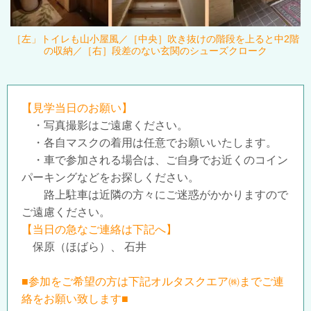
［左」トイレも山小屋風／［中央］
吹き抜けの階段を上ると中
2
階
の収納／［右］
段差のない玄関のシューズクローク
【見学当日のお願い】
・写真撮影はご遠慮ください。
・各自マスクの着用は任意でお願いいたします。
・車で参加される場合は、ご自身でお近くのコイン
パーキングなどをお探しください。
路上駐車は近隣の方々にご迷惑がかかりますので
ご遠慮ください。
【当日の急なご連絡は下記へ】
保原（ほばら）、 石井
■参加をご希望の方は下記オルタスクエア㈱までご連
絡をお願い致します■