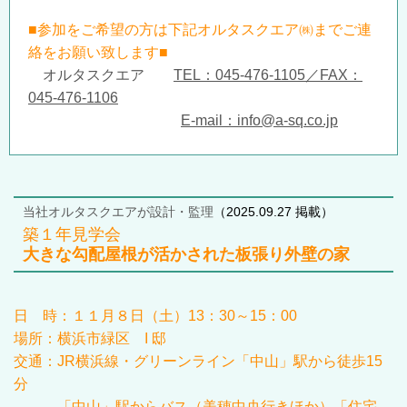
■参加をご希望の方は下記オルタスクエア㈱までご連
絡をお願い致します■
オルタスクエア
TEL：045-476-1105／FAX：
045-476-1106
E-mail：info@a-sq.co.jp
当社オルタスクエアが設計・監理
（2025.09.27 掲載）
築１年見学会
大きな勾配屋根が活かされた板張り外壁の家
日 時：
１１
月
８
日（土）
13
：
30
～
15
：
00
場所：横浜市緑区 I 邸
交通：JR横浜線・グリーンライン「中山」駅から徒歩15
分
「中山」駅からバス（美穂中央行きほか）「住宅