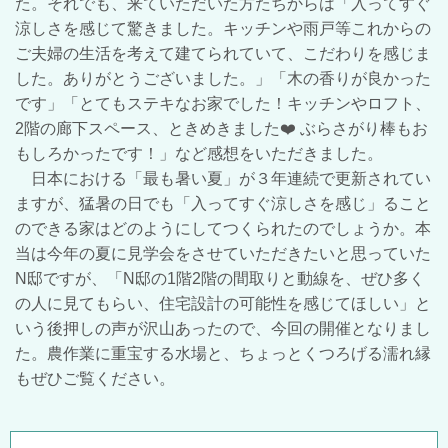
た。それでも、来ていただいた方たちからは「入ってすぐ
涼しさを感じて驚きました。キッチンや雨戸等これからの
ご夫婦の生活を考えて建てられていて、こだわりを感じま
した。ありがとうございました。」「木の香りが良かった
です」「とてもステキなお家でした！キッチンやロフト、
2
階の廊下スペース、ときめきました
❤
️
ぶらさがり棒もお
もしろかったです！」など感想をいただきました。
日本における「最も暑い夏」が３年連続で更新されてい
ますが、猛暑の日でも「入ってすぐ涼しさを感じ」ること
のできる家はどのようにしてつくられたのでしょうか。本
当は今年の夏に見学会をさせていただきたいと思っていた
N邸ですが、「N邸の1階2階の間取りと動線を、ぜひ多く
の人に見てもらい、住宅設計の可能性を感じてほしい」と
いう後押しの声が沢山あったので、今回の開催となりまし
た。農作業に重宝する水場と、ちょっとくつろげる濡れ縁
もぜひご覧ください。