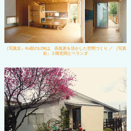
［写真左』Kn邸のLDKは、高低差を活かした空間づくり ／ ［写真
右』２階玄関とベランダ