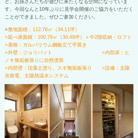
ど、お孫さんたちが遊びに来たくなる空間になっていま
す。今回なんと10年ぶりに見学会開催のご協力をいただく
ことができました。ぜひご参加ください。
⭐
敷地面積：112.76㎡（34.11坪）
⭐延べ床面積：100.79㎡（30.49坪）＋中2階収納・ロフト
⭐屋根：ガルバリウム鋼板立て平葺き
⭐外壁：ジョリパット ⭐内部床：ヒ
ノキ無垢板張りに自然塗装
⭐内部壁：珪藻土塗り、スギ無垢板張り ⭐設備：太陽
光発電、太陽熱温水システム