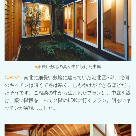
●
細長い敷地の真ん中に設けた中庭
Case2
：
南北に細長い敷地に建っていた港北区
S
邸。北側
のキッチンは暗くて冬は寒く、しもやけができるほどだっ
たそうです。ご相談の中から生まれたプランは、中庭を設
け、緩い階段を上って２階の
LDK
に行くプラン。明るいキ
ッチンが実現しました。