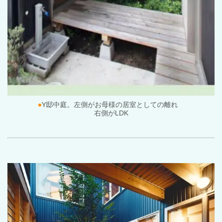
●
Y
邸中庭。左側がお母様の居室としての離れ
右側が
LDK