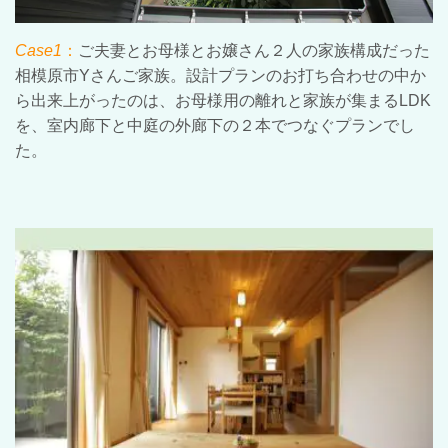
Case1
：
ご夫妻とお母様とお嬢さん２人の家族構成だった
相模原市
Y
さんご家族。設計プランのお打ち合わせの中か
ら出来上がったのは、お母様用の離れと家族が集まる
LDK
を、室内廊下と中庭の外廊下の２本でつなぐプランでし
た。