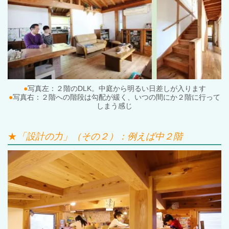
●
写真左：２階の
DLK
。中庭から明るい日差しが入ります
●
写真右：２階への階段は勾配が緩く、いつの間にか２階に行って
しまう感じ
★
「設計の力」（その２）：例えば中２階